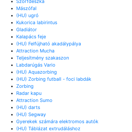
Szörfdeszka
Mászófal
(HU) ugró
Kukorica labirintus
Gladiátor
Kalapács feje
(HU) Felfújható akadálypálya
Attraction Mucha
Teljesítmény szakaszon
Labdarúgás Vario
(HU) Aquazorbing
(HU) Zorbing futball - foci labdák
Zorbing
Radar kapu
Attraction Sumo
(HU) darts
(HU) Segway
Gyerekek számára elektromos autók
(HU) Táblázat extrudáláshoz