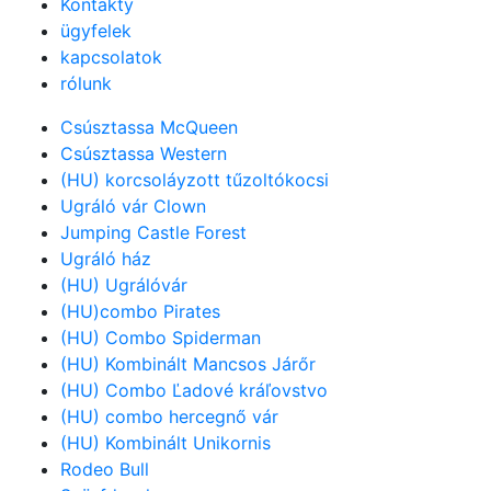
Kontakty
ügyfelek
kapcsolatok
rólunk
Csúsztassa McQueen
Csúsztassa Western
(HU) korcsoláyzott tűzoltókocsi
Ugráló vár Clown
Jumping Castle Forest
Ugráló ház
(HU) Ugrálóvár
(HU)combo Pirates
(HU) Combo Spiderman
(HU) Kombinált Mancsos Járőr
(HU) Combo Ľadové kráľovstvo
(HU) combo hercegnő vár
(HU) Kombinált Unikornis
Rodeo Bull