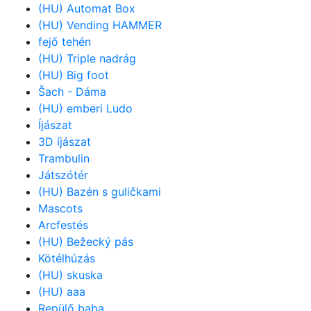
(HU) Automat Box
(HU) Vending HAMMER
fejő tehén
(HU) Triple nadrág
(HU) Big foot
Šach - Dáma
(HU) emberi Ludo
Íjászat
3D íjászat
Trambulin
Játszótér
(HU) Bazén s guličkami
Mascots
Arcfestés
(HU) Bežecký pás
Kötélhúzás
(HU) skuska
(HU) aaa
Repülő baba