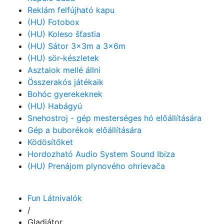
Reklám felfújható kapu
(HU) Fotobox
(HU) Koleso šťastia
(HU) Sátor 3x3m a 3x6m
(HU) sör-készletek
Asztalok mellé állni
Összerakós játékaik
Bohóc gyerekeknek
(HU) Habágyú
Snehostroj - gép mesterséges hó előállítására
Gép a buborékok előállítására
Ködösítőket
Hordozható Audio System Sound Ibiza
(HU) Prenájom plynového ohrievača
Fun Látnivalók
/
Gladiátor