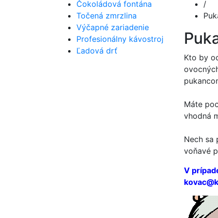
Čokoládová fontána
/
Točená zmrzlina
Puk
Výčapné zariadenie
Puk
Profesionálny kávostroj
Ľadová drť
Kto by o
ovocných
pukanco
Máte poc
vhodná m
Nech sa p
voňavé p
V prípad
kovac@ko