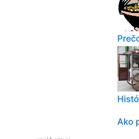
Preč
Histó
Ako 