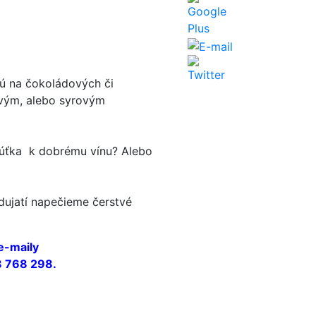
jú na čokoládových či
ovým, alebo syrovým
húťka k dobrému vínu? Alebo
odujatí napečieme čerstvé
e-maily
8 768 298.