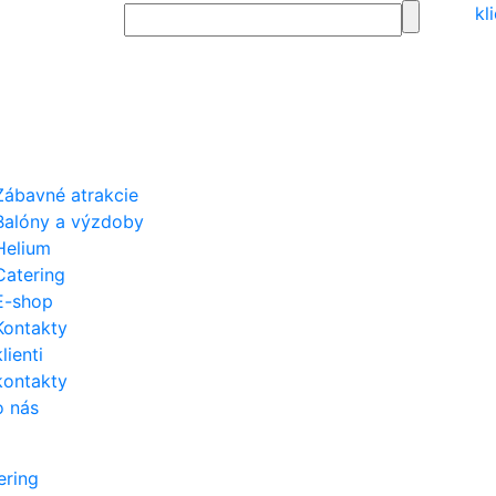
kl
Zábavné atrakcie
Balóny a výzdoby
Helium
Catering
E-shop
Kontakty
klienti
kontakty
o nás
ering