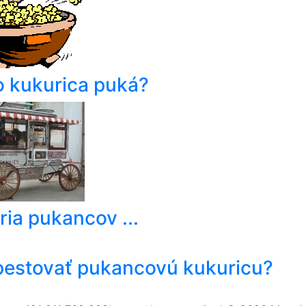
o kukurica puká?
ria pukancov ...
pestovať pukancovú kukuricu?