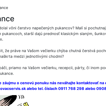
ance
ance
dolal vôni čerstvo napečených pukancov? Malí si pochutna
 pukancoch, starší dajú prednosť klasickým slaným, šunk
m.
it, že práve na Vašom večierku chýba chutná čerstvá poc
aškrta medzi jednotlivými chodmi?
áči, priamo na Vašom večierku, recepcii, párty, či inom p
ukance.
e záujmu o cenovú ponuku nás neváhajte kontaktovať na 
vacservis.sk alebo tel. číslach 0911 768 298 alebo 090