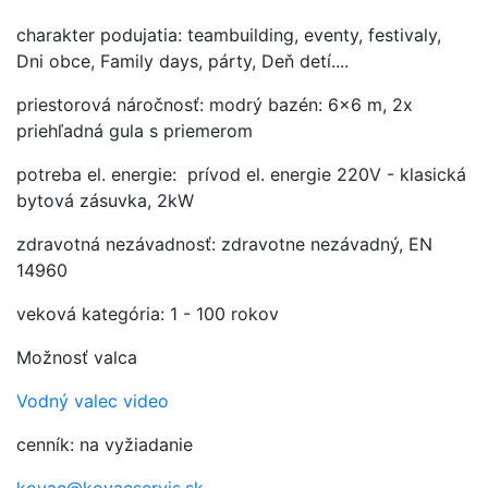
charakter podujatia: teambuilding, eventy, festivaly,
Dni obce, Family days, párty, Deň detí....
priestorová náročnosť: modrý bazén: 6x6 m, 2x
priehľadná gula s priemerom
potreba el. energie: prívod el. energie 220V - klasická
bytová zásuvka, 2kW
zdravotná nezávadnosť: zdravotne nezávadný, EN
14960
veková kategória: 1 - 100 rokov
Možnosť valca
Vodný valec video
cenník: na vyžiadanie
kovac@kovacservis.sk