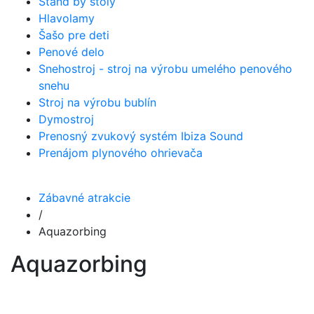
Stand by stoly
Hlavolamy
Šašo pre deti
Penové delo
Snehostroj - stroj na výrobu umelého penového
snehu
Stroj na výrobu bublín
Dymostroj
Prenosný zvukový systém Ibiza Sound
Prenájom plynového ohrievača
Zábavné atrakcie
/
Aquazorbing
Aquazorbing