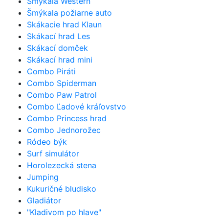
Šmýkala Western
Šmýkala požiarne auto
Skákacie hrad Klaun
Skákací hrad Les
Skákací domček
Skákací hrad mini
Combo Piráti
Combo Spiderman
Combo Paw Patrol
Combo Ľadové kráľovstvo
Combo Princess hrad
Combo Jednorožec
Ródeo býk
Surf simulátor
Horolezecká stena
Jumping
Kukuričné bludisko
Gladiátor
"Kladivom po hlave"