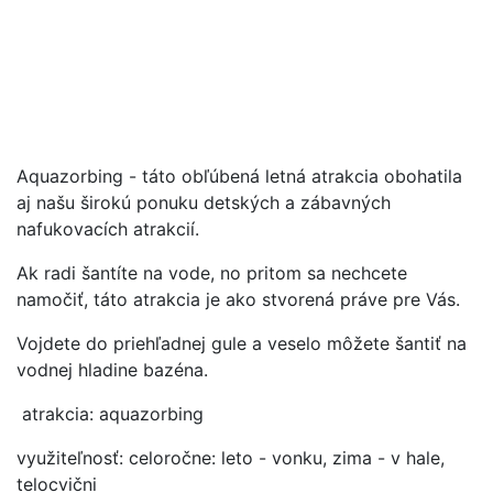
Aquazorbing - táto obľúbená letná atrakcia obohatila
aj našu širokú ponuku detských a zábavných
nafukovacích atrakcií.
Ak radi šantíte na vode, no pritom sa nechcete
namočiť, táto atrakcia je ako stvorená práve pre Vás.
Vojdete do priehľadnej gule a veselo môžete šantiť na
vodnej hladine bazéna.
atrakcia: aquazorbing
využiteľnosť: celoročne: leto - vonku, zima - v hale,
telocvični