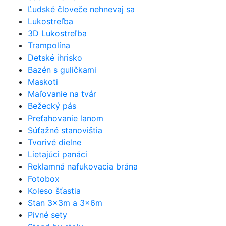
Ľudské človeče nehnevaj sa
Lukostreľba
3D Lukostreľba
Trampolína
Detské ihrisko
Bazén s guličkami
Maskoti
Maľovanie na tvár
Bežecký pás
Preťahovanie lanom
Súťažné stanovištia
Tvorivé dielne
Lietajúci panáci
Reklamná nafukovacia brána
Fotobox
Koleso šťastia
Stan 3x3m a 3x6m
Pivné sety