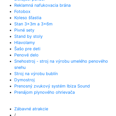
Reklamná nafukovacia brána
Fotobox
Koleso šťastia
Stan 3x3m a 3x6m
Pivné sety
Stand by stoly
Hlavolamy
Šašo pre deti
Penové delo
Snehostroj - stroj na výrobu umelého penového
snehu
Stroj na výrobu bublín
Dymostroj
Prenosný zvukový systém Ibiza Sound
Prenájom plynového ohrievača
Zábavné atrakcie
/