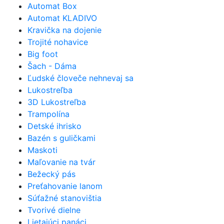
Automat Box
Automat KLADIVO
Kravička na dojenie
Trojité nohavice
Big foot
Šach - Dáma
Ľudské človeče nehnevaj sa
Lukostreľba
3D Lukostreľba
Trampolína
Detské ihrisko
Bazén s guličkami
Maskoti
Maľovanie na tvár
Bežecký pás
Preťahovanie lanom
Súťažné stanovištia
Tvorivé dielne
Lietajúci panáci