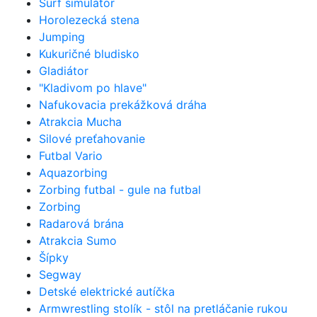
Surf simulátor
Horolezecká stena
Jumping
Kukuričné bludisko
Gladiátor
"Kladivom po hlave"
Nafukovacia prekážková dráha
Atrakcia Mucha
Silové preťahovanie
Futbal Vario
Aquazorbing
Zorbing futbal - gule na futbal
Zorbing
Radarová brána
Atrakcia Sumo
Šípky
Segway
Detské elektrické autíčka
Armwrestling stolík - stôl na pretláčanie rukou