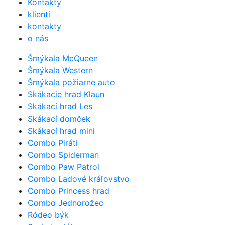
Kontakty
klienti
kontakty
o nás
Šmýkala McQueen
Šmýkala Western
Šmýkala požiarne auto
Skákacie hrad Klaun
Skákací hrad Les
Skákací domček
Skákací hrad mini
Combo Piráti
Combo Spiderman
Combo Paw Patrol
Combo Ľadové kráľovstvo
Combo Princess hrad
Combo Jednorožec
Ródeo býk