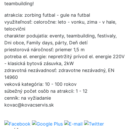
teambuilding!
atrakcia: zorbing futbal - gule na futbal
využiteľnosť: celoročne: leto - vonku, zima - v hale,
telocvični
charakter podujatia: eventy, teambuilding, festivaly,
Dni obce, Family days, párty, Deň detí
priestorová náročnosť: priemer 1,5 m
potreba el. energie: nepretržitý prívod el. energie 220V
- klasická bytová zásuvka, 2kW
zdravotná nezávadnosť: zdravotne nezávadný, EN
14960
veková kategória: 10 - 100 rokov
súbežný počet osôb na atrakcii: 1 - 12
cenník: na vyžiadanie
kovac@kovacservis.sk