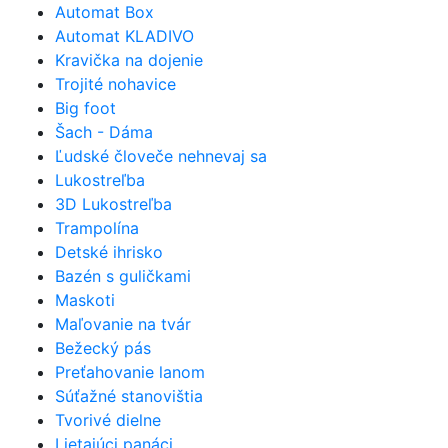
Automat Box
Automat KLADIVO
Kravička na dojenie
Trojité nohavice
Big foot
Šach - Dáma
Ľudské človeče nehnevaj sa
Lukostreľba
3D Lukostreľba
Trampolína
Detské ihrisko
Bazén s guličkami
Maskoti
Maľovanie na tvár
Bežecký pás
Preťahovanie lanom
Súťažné stanovištia
Tvorivé dielne
Lietajúci panáci