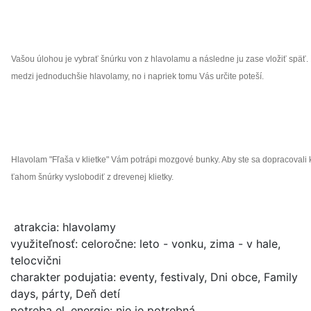
Vašou úlohou je vybrať šnúrku von z hlavolamu a následne ju zase vložiť späť.
medzi jednoduchšie hlavolamy, no i napriek tomu Vás určite poteší.
Hlavolam "Fľaša v klietke" Vám potrápi mozgové bunky. Aby ste sa dopracovali k
ťahom šnúrky vyslobodiť z drevenej klietky.
atrakcia: hlavolamy
využiteľnosť: celoročne: leto - vonku, zima - v hale,
telocvični
charakter podujatia: eventy, festivaly, Dni obce, Family
days, párty, Deň detí
potreba el. energie: nie je potrebná