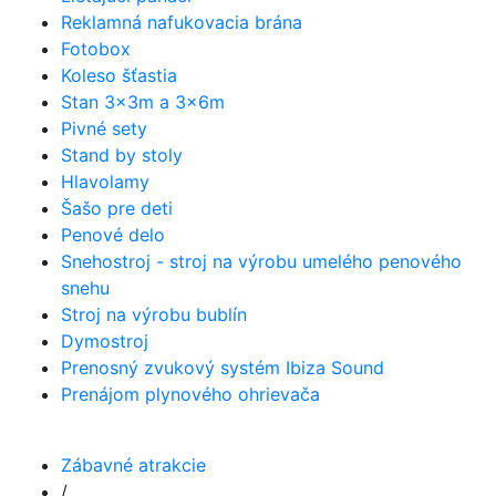
Reklamná nafukovacia brána
Fotobox
Koleso šťastia
Stan 3x3m a 3x6m
Pivné sety
Stand by stoly
Hlavolamy
Šašo pre deti
Penové delo
Snehostroj - stroj na výrobu umelého penového
snehu
Stroj na výrobu bublín
Dymostroj
Prenosný zvukový systém Ibiza Sound
Prenájom plynového ohrievača
Zábavné atrakcie
/