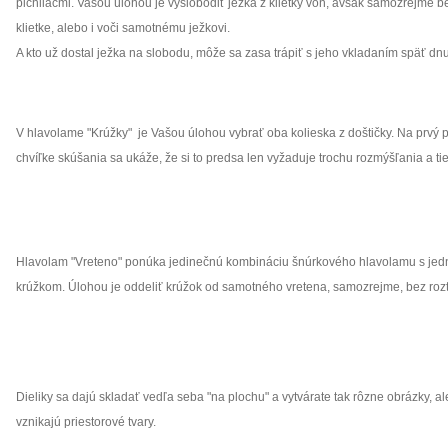
pichliačmi. Vašou úlohou je vyslobodiť ježka z klietky von, avšak samozrejme bez
klietke, alebo i voči samotnému ježkovi.
A kto už dostal ježka na slobodu, môže sa zasa trápiť s jeho vkladaním späť dnu
V hlavolame "Krúžky" je Vašou úlohou vybrať oba kolieska z doštičky. Na prvý p
chvíľke skúšania sa ukáže, že si to predsa len vyžaduje trochu rozmýšľania a ti
Hlavolam "Vreteno" ponúka jedinečnú kombináciu šnúrkového hlavolamu s jed
krúžkom. Úlohou je oddeliť krúžok od samotného vretena, samozrejme, bez rozt
Dieliky sa dajú skladať vedľa seba "na plochu" a vytvárate tak rôzne obrázky, a
vznikajú priestorové tvary.