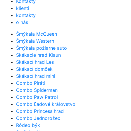
Kontakty
klienti
kontakty
o nás
Šmýkala McQueen
Šmýkala Western
Šmýkala požiarne auto
Skákacie hrad Klaun
Skákací hrad Les
Skákací domček
Skákací hrad mini
Combo Piráti
Combo Spiderman
Combo Paw Patrol
Combo Ľadové kráľovstvo
Combo Princess hrad
Combo Jednorožec
Ródeo býk