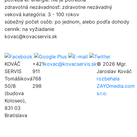
zdravotná nezávadnosť: zdravotne nezávadný
veková kategória: 3 - 100 rokov
súbežný počet osôb: po jednom, alebo podľa dohody
cenník: na vyžiadanie
kovac@kovacservis.sk
KOVÁČ
+421
kovac@kovacservis.sk
© 2026 Mgr.
SERVIS
911
Jaroslav Kováč
Tomášiková
768
rozbehala
50/B
298
ZAYOmedia.com
(budova
s.r.o.
Koloseo),
831 03
Bratislava