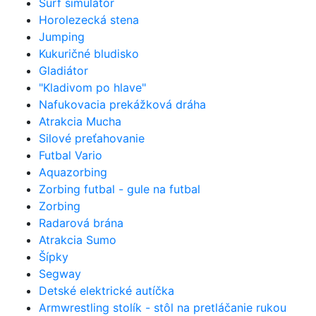
Surf simulátor
Horolezecká stena
Jumping
Kukuričné bludisko
Gladiátor
"Kladivom po hlave"
Nafukovacia prekážková dráha
Atrakcia Mucha
Silové preťahovanie
Futbal Vario
Aquazorbing
Zorbing futbal - gule na futbal
Zorbing
Radarová brána
Atrakcia Sumo
Šípky
Segway
Detské elektrické autíčka
Armwrestling stolík - stôl na pretláčanie rukou