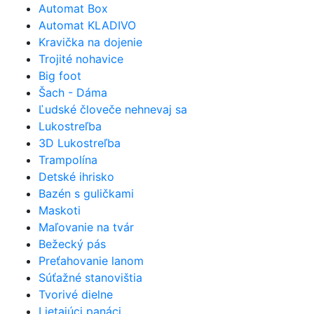
Automat Box
Automat KLADIVO
Kravička na dojenie
Trojité nohavice
Big foot
Šach - Dáma
Ľudské človeče nehnevaj sa
Lukostreľba
3D Lukostreľba
Trampolína
Detské ihrisko
Bazén s guličkami
Maskoti
Maľovanie na tvár
Bežecký pás
Preťahovanie lanom
Súťažné stanovištia
Tvorivé dielne
Lietajúci panáci