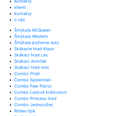
Kontakty
klienti
kontakty
o nás
Šmýkala McQueen
Šmýkala Western
Šmýkala požiarne auto
Skákacie hrad Klaun
Skákací hrad Les
Skákací domček
Skákací hrad mini
Combo Piráti
Combo Spiderman
Combo Paw Patrol
Combo Ľadové kráľovstvo
Combo Princess hrad
Combo Jednorožec
Ródeo býk