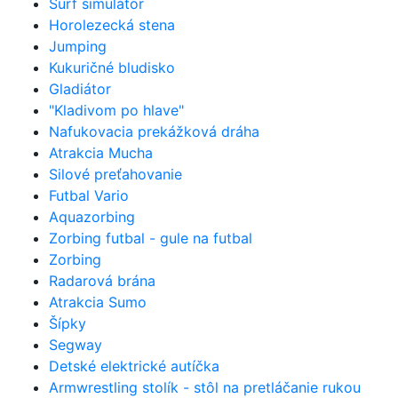
Surf simulátor
Horolezecká stena
Jumping
Kukuričné bludisko
Gladiátor
"Kladivom po hlave"
Nafukovacia prekážková dráha
Atrakcia Mucha
Silové preťahovanie
Futbal Vario
Aquazorbing
Zorbing futbal - gule na futbal
Zorbing
Radarová brána
Atrakcia Sumo
Šípky
Segway
Detské elektrické autíčka
Armwrestling stolík - stôl na pretláčanie rukou