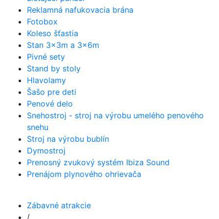
Reklamná nafukovacia brána
Fotobox
Koleso šťastia
Stan 3x3m a 3x6m
Pivné sety
Stand by stoly
Hlavolamy
Šašo pre deti
Penové delo
Snehostroj - stroj na výrobu umelého penového
snehu
Stroj na výrobu bublín
Dymostroj
Prenosný zvukový systém Ibiza Sound
Prenájom plynového ohrievača
Zábavné atrakcie
/